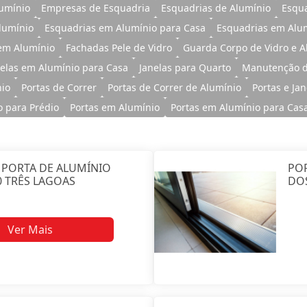
lumínio
Empresas de Esquadria
Esquadrias de Alumínio
Esqua
lumínio
Esquadrias em Alumínio para Casa
Esquadrias em Alu
em Alumínio
Fachadas Pele de Vidro
Guarda Corpo de Vidro e A
nelas em Alumínio para Casa
Janelas para Quarto
Manutenção d
nio
Portas de Correr
Portas de Correr de Alumínio
Portas e Ja
o para Prédio
Portas em Alumínio
Portas em Alumínio para Cas
 PORTA DE ALUMÍNIO
POR
 TRÊS LAGOAS
DO
Ver Mais