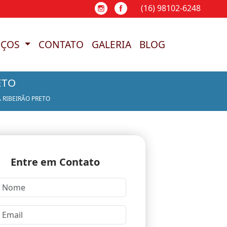
(16) 98102-6248
(16) 98102-6248
(16) 98102-6248
(16) 
IÇOS
CONTATO
GALERIA
BLOG
ETO
 RIBEIRÃO PRETO
Entre em Contato