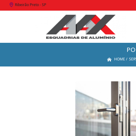
Ribeirão Preto - SP
PO
HOME
SER