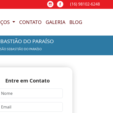
(16) 98102-6248
(16) 98102-6248
(16) 98102-6248
(16) 
IÇOS
CONTATO
GALERIA
BLOG
EBASTIÃO DO PARAÍSO
 SÃO SEBASTIÃO DO PARAÍSO
Entre em Contato