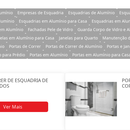
lumínio
Empresas de Esquadria
Esquadrias de Alumínio
Esqua
lumínio
Esquadrias em Alumínio para Casa
Esquadrias em Alu
em Alumínio
Fachadas Pele de Vidro
Guarda Corpo de Vidro e A
nelas em Alumínio para Casa
Janelas para Quarto
Manutenção d
nio
Portas de Correr
Portas de Correr de Alumínio
Portas e Ja
o para Prédio
Portas em Alumínio
Portas em Alumínio para Cas
RER DE ESQUADRIA DE
POR
UDOS
CO
Ver Mais