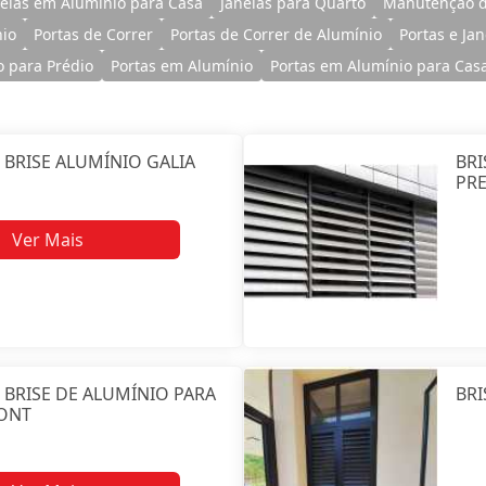
nelas em Alumínio para Casa
Janelas para Quarto
Manutenção d
nio
Portas de Correr
Portas de Correr de Alumínio
Portas e Ja
o para Prédio
Portas em Alumínio
Portas em Alumínio para Cas
 BRISE ALUMÍNIO GALIA
BRI
PRE
Ver Mais
 BRISE DE ALUMÍNIO PARA
BRI
ONT