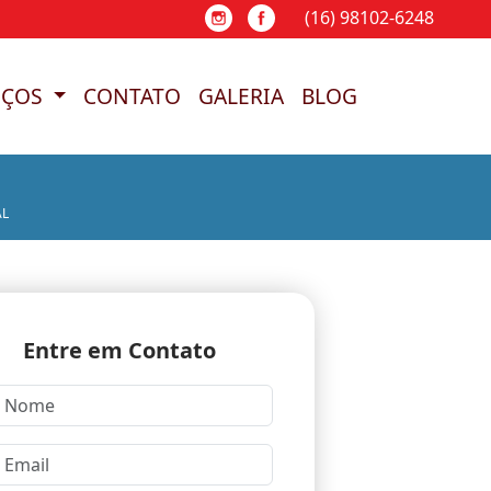
(16) 98102-6248
(16) 98102-6248
(16) 98102-6248
(16) 
IÇOS
CONTATO
GALERIA
BLOG
AL
Entre em Contato