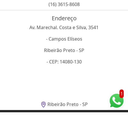
(16) 3615-8608
Endereço
Av. Marechal. Costa e Silva, 3541
- Campos Elíseos
Ribeirão Preto - SP
- CEP: 14080-130
1
Ribeirão Preto - SP
O inteiro teor deste site está sujeito à proteção de direitos autorais.
Copyright© AAX(Lei 9610 de 19/02/1998)